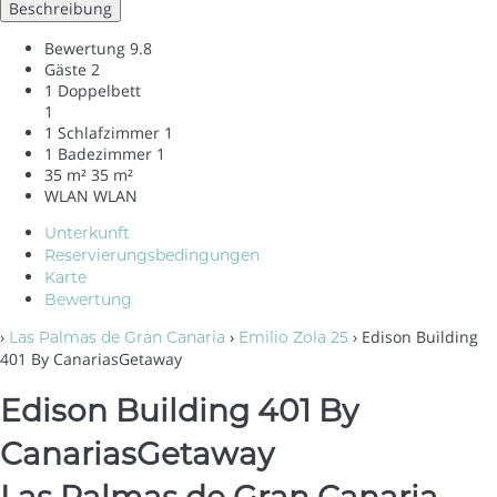
Beschreibung
Bewertung
9.8
Gäste
2
1 Doppelbett
1
1 Schlafzimmer
1
1 Badezimmer
1
35 m²
35 m²
WLAN
WLAN
Unterkunft
Reservierungsbedingungen
Karte
Bewertung
›
›
› Edison Building
Las Palmas de Gran Canaria
Emilio Zola 25
401 By CanariasGetaway
Edison Building 401 By
CanariasGetaway