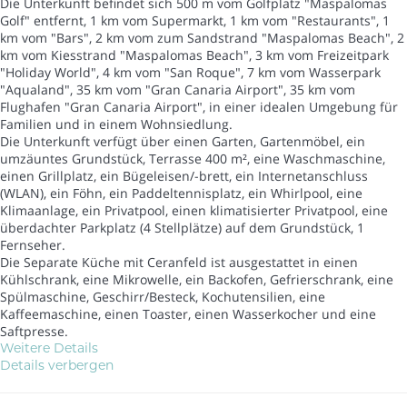
Die Unterkunft befindet sich 500 m vom Golfplatz "Maspalomas
Golf" entfernt, 1 km vom Supermarkt, 1 km vom "Restaurants", 1
km vom "Bars", 2 km vom zum Sandstrand "Maspalomas Beach", 2
km vom Kiesstrand "Maspalomas Beach", 3 km vom Freizeitpark
"Holiday World", 4 km vom "San Roque", 7 km vom Wasserpark
"Aqualand", 35 km vom "Gran Canaria Airport", 35 km vom
Flughafen "Gran Canaria Airport", in einer idealen Umgebung für
Familien und in einem Wohnsiedlung.
Die Unterkunft verfügt über einen Garten, Gartenmöbel, ein
umzäuntes Grundstück, Terrasse 400 m², eine Waschmaschine,
einen Grillplatz, ein Bügeleisen/-brett, ein Internetanschluss
(WLAN), ein Föhn, ein Paddeltennisplatz, ein Whirlpool, eine
Klimaanlage, ein Privatpool, einen klimatisierter Privatpool, eine
überdachter Parkplatz (4 Stellplätze) auf dem Grundstück, 1
Fernseher.
Die Separate Küche mit Ceranfeld ist ausgestattet in einen
Kühlschrank, eine Mikrowelle, ein Backofen, Gefrierschrank, eine
Spülmaschine, Geschirr/Besteck, Kochutensilien, eine
Kaffeemaschine, einen Toaster, einen Wasserkocher und eine
Saftpresse.
Weitere Details
Details verbergen