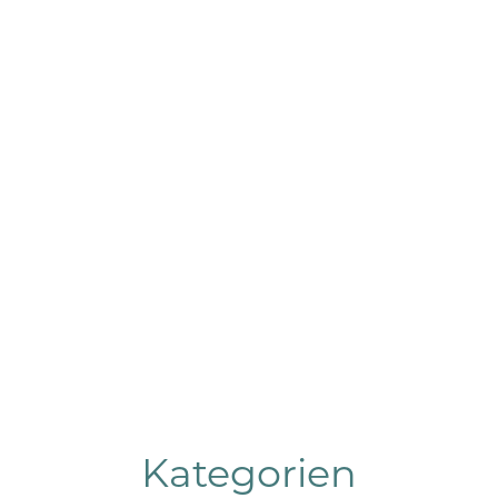
personal encantador, muy
preocupado por que nuestra estancia
fuese lo más agradable posible. Lo
recomiendo 100%."
LUCAS - 2019 ABRIL
-
GRAN CANARIA
Kategorien