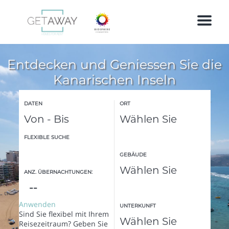
M
e
n
u
Entdecken und Geniessen Sie die
Kanarischen Inseln
Ein kleines Paradies, in dem die Sonne das ganze Jahr
DATEN
ORT
scheint.
FLEXIBLE SUCHE
GEBÄUDE
ANZ. ÜBERNACHTUNGEN:
Anwenden
UNTERKUNFT
Sind Sie flexibel mit Ihrem
Reisezeitraum?
Geben Sie