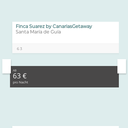
Finca Suarez by CanariasGetaway
Santa María de Guía
6
3
AB
63 €
pro Nacht