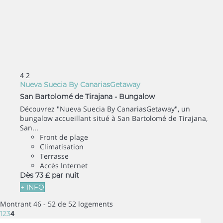
4
2
Nueva Suecia By CanariasGetaway
San Bartolomé de Tirajana -
Bungalow
Découvrez "Nueva Suecia By CanariasGetaway", un
bungalow accueillant situé à San Bartolomé de Tirajana,
San...
Front de plage
Climatisation
Terrasse
Accès Internet
Dès
73 £
par nuit
+ INFO
Montrant 46 - 52 de 52 logements
4
1
2
3