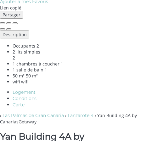
Ajouter à mes Favoris
Lien copié
Partager
Description
Occupants
2
2 lits simples
2
1 chambres à coucher
1
1 salle de bain
1
50 m²
50 m²
wifi
wifi
Logement
Conditions
Carte
›
›
› Yan Building 4A by
Las Palmas de Gran Canaria
Lanzarote 4
CanariasGetaway
Yan Building 4A by