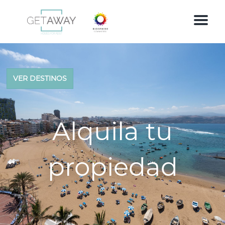
M
e
n
u
VER DESTINOS
Alquila tu
propiedad