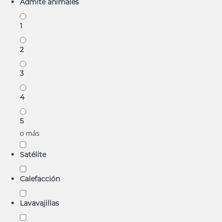
Admite animales
1
2
3
4
5
o más
Satélite
Calefacción
Lavavajillas