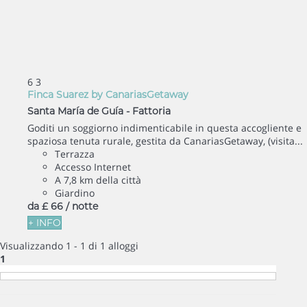
6
3
Finca Suarez by CanariasGetaway
Santa María de Guía -
Fattoria
Goditi un soggiorno indimenticabile in questa accogliente e
spaziosa tenuta rurale, gestita da CanariasGetaway, (visita...
Terrazza
Accesso Internet
A 7,8 km della città
Giardino
da
£ 66
/ notte
+ INFO
Visualizzando 1 - 1 di 1 alloggi
1