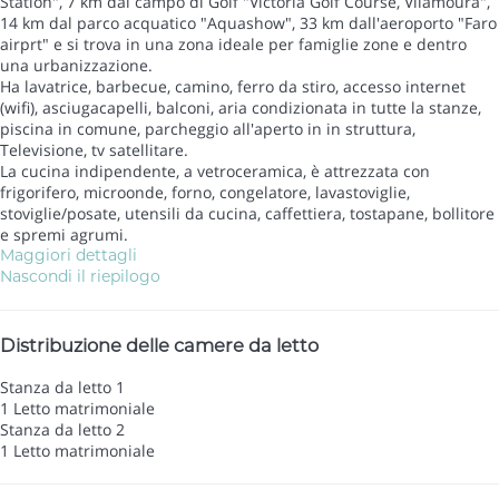
Station", 7 km dal campo di Golf "Victoria Golf Course, Vilamoura",
14 km dal parco acquatico "Aquashow", 33 km dall'aeroporto "Faro
airprt" e si trova in una zona ideale per famiglie zone e dentro
una urbanizzazione.
Ha lavatrice, barbecue, camino, ferro da stiro, accesso internet
(wifi), asciugacapelli, balconi, aria condizionata in tutte la stanze,
piscina in comune, parcheggio all'aperto in in struttura,
Televisione, tv satellitare.
La cucina indipendente, a vetroceramica, è attrezzata con
frigorifero, microonde, forno, congelatore, lavastoviglie,
stoviglie/posate, utensili da cucina, caffettiera, tostapane, bollitore
e spremi agrumi.
Maggiori dettagli
Nascondi il riepilogo
Distribuzione delle camere da letto
Stanza da letto 1
1 Letto matrimoniale
Stanza da letto 2
1 Letto matrimoniale