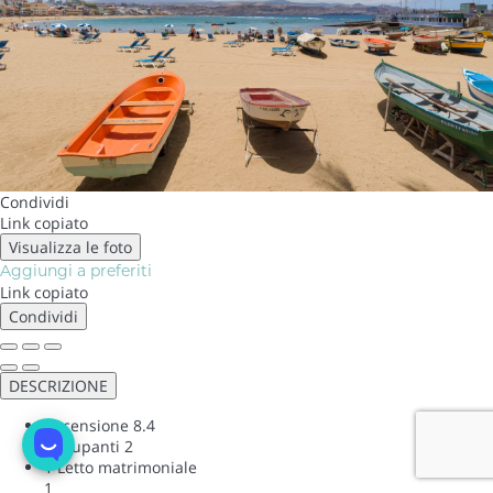
Condividi
Link copiato
Visualizza le foto
Aggiungi a preferiti
Link copiato
Condividi
DESCRIZIONE
Recensione
8.4
Occupanti
2
1 Letto matrimoniale
1